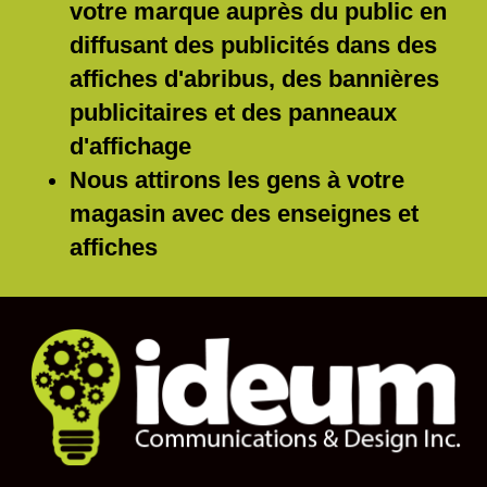
votre marque auprès du public en
diffusant des publicités dans des
affiches d'abribus, des bannières
publicitaires et des panneaux
d'affichage
Nous attirons les gens à votre
magasin avec des enseignes et
affiches